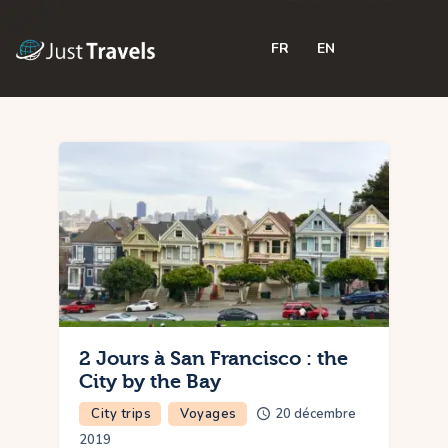
FR
EN
Home
Blog
Trips
Features
Shop
Contactez-nous
2 Jours à San Francisco : the
City by the Bay
City trips
Voyages
20 décembre
2019