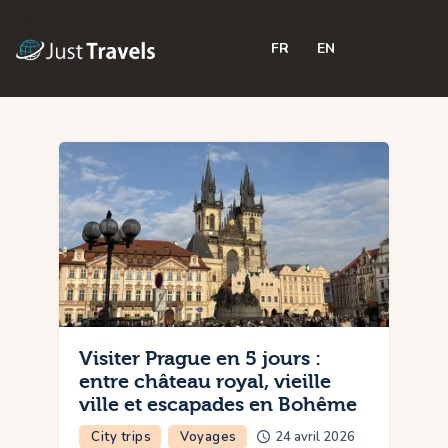
FR
EN
Home
Blog
Trips
Features
Shop
Contactez-nous
Visiter Prague en 5 jours :
entre château royal, vieille
ville et escapades en Bohême
City trips
Voyages
24 avril 2026