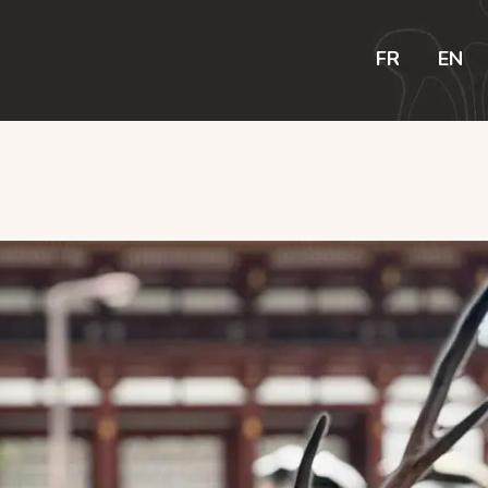
ome
FR
EN
log
rips
eatures
hop
ontactez-nous