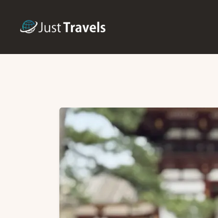
H
B
T
F
S
C