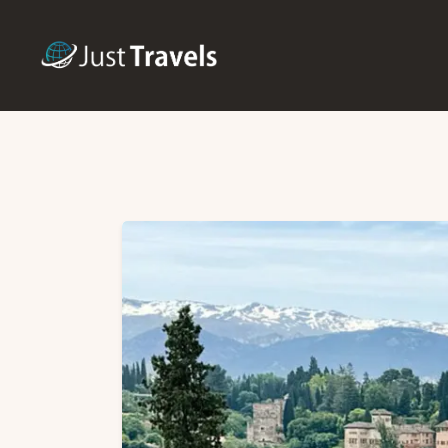
H
B
T
F
S
C