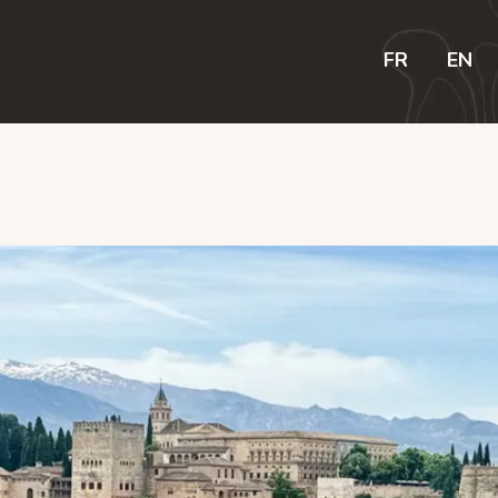
ome
FR
EN
log
rips
eatures
hop
ontactez-nous