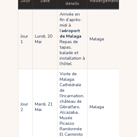
Jour
Date
Hébergement
détails
Arrivée en
fin d’après-
midi à
l’
aéroport
Jour
Lundi, 20
de Malaga
Malaga
1
Mai
Repas de
tapas,
balade et
installation à
l’hôtel.
Visite de
Malaga:
Cathédrale
de
l’Incarnation,
château de
Jour
Mardi, 21
Gibralfaro,
Malaga
2
Mai
Alcazaba,
Musée
Picasso
Randonnée
El Carminito