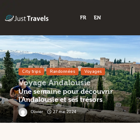
FR
EN
Home
Blog
Trips
City trips
Randonnées
Voyages
Features
Voyage Andalousie
Shop
Une semaine pour découvrir
l’Andalousie et ses trésors
Contactez-nous
Olivier
27 mai 2024