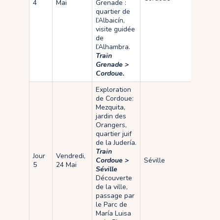
4
Mai
Grenade :
quartier de
l’Albaicín,
visite guidée
de
l’Alhambra.
Train
Grenade >
Cordoue.
Exploration
de Cordoue:
Mezquita,
jardin des
Orangers,
quartier juif
de la Judería.
Train
Jour
Vendredi,
Cordoue >
Séville
5
24 Mai
Séville
Découverte
de la ville,
passage par
le Parc de
María Luisa