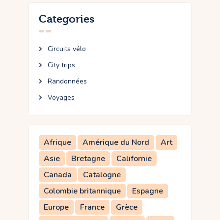
Categories
Circuits vélo
City trips
Randonnées
Voyages
Afrique
Amérique du Nord
Art
Asie
Bretagne
Californie
Canada
Catalogne
Colombie britannique
Espagne
Europe
France
Grèce