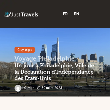
FR
EN
Home
Blog
Trips
City trips
Voyage Philadelphie
Features
Un jour à Philadelphie, Ville de
Shop
la Déclaration d’Indépendance
des États-Unis
Contactez-nous
Olivier
30 mars 2023