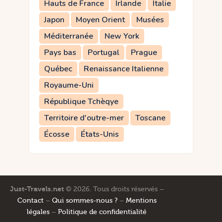
Hauts de France
Irlande
Italie
Japon
Moyen Orient
Musées
Méditerranée
New York
Pays bas
Portugal
Prague
Québec
Renaissance Italienne
Royaume-Uni
République Tchèqye
Territoire d'outre-mer
Toscane
Écosse
États-Unis
Just-Travels.net
© 2026. Tous droits réservés –
Contact
–
Qui sommes-nous ?
–
Mentions
légales
–
Politique de confidentialité