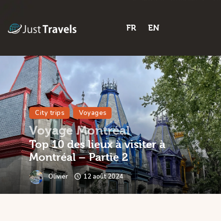
FR
EN
Home
Blog
Trips
City trips
Voyages
Features
Voyage Montréal
Shop
Top 10 des lieux à visiter à
Montréal – Partie 2
Contactez-nous
Olivier
12 août 2024