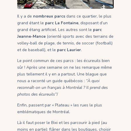
Il y a de
nombreux parcs
dans ce quartier, le plus
grand étant le
parc La Fontaine
, disposant d’un
grand étang artificiel. Les autres sont le
parc
Jeanne-Mance
(orienté sports avec des terrains de
volley-ball de plage, de tennis, de soccer (football)
et de baseball), et le
parc Laurier
.
Le point commun de ces parcs : les écureuils bien
sûr ! Après une semaine on ne les remarque même
plus tellement il y en a partout. Une blague que
nous a raconté un guide québécois :
“À quoi
reconnaît-on un français à Montréal ? Il prend des
photos des écureuils”
/
Enfin, passent par « Plateau » les rues le plus
emblématiques de Montréal.
Là il faut poser le Bixi et les parcourir à pied (au
moins en partie): flâner dans les boutiques, choisir