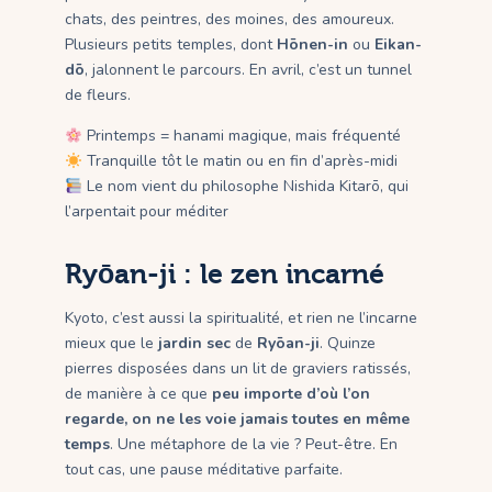
chats, des peintres, des moines, des amoureux.
Plusieurs petits temples, dont
Hōnen-in
ou
Eikan-
dō
, jalonnent le parcours. En avril, c’est un tunnel
de fleurs.
Printemps = hanami magique, mais fréquenté
Tranquille tôt le matin ou en fin d’après-midi
Le nom vient du philosophe Nishida Kitarō, qui
l’arpentait pour méditer
Ryōan-ji : le zen incarné
Kyoto, c’est aussi la spiritualité, et rien ne l’incarne
mieux que le
jardin sec
de
Ryōan-ji
. Quinze
pierres disposées dans un lit de graviers ratissés,
de manière à ce que
peu importe d’où l’on
regarde, on ne les voie jamais toutes en même
temps
. Une métaphore de la vie ? Peut-être. En
tout cas, une pause méditative parfaite.